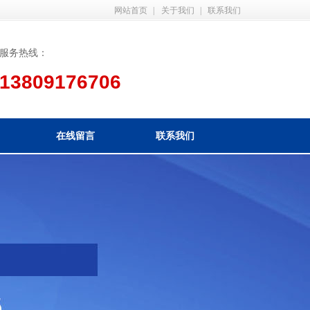
网站首页
|
关于我们
|
联系我们
服务热线：
13809176706
在线留言
联系我们