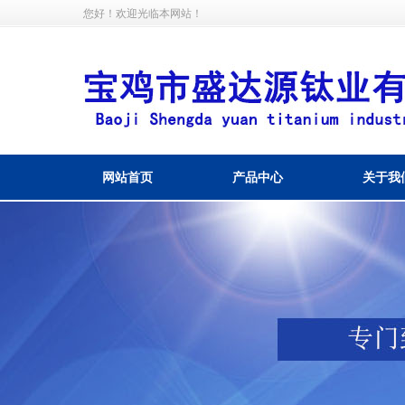
您好！欢迎光临本网站！
网站首页
产品中心
关于我