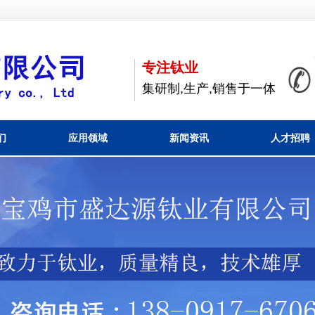
专注钛业
集研制,生产,销售于一体
们
应用领域
新闻资讯
人才招聘