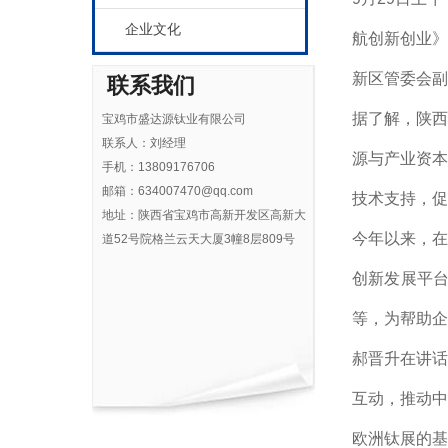
企业文化
航创新创业
新区管委会副
联系我们
据了解，陕西
宝鸡市盛达源钛业有限公司
联系人：刘经理
源与产业资
手机：13809176706
邮箱：634007470@qq.com
技术支持，促
地址：陕西省宝鸡市高新开发区高新大
今年以来，
道52号院格兰云天大厦3幢8层809号
创新发展平
等，为帮助企
郝晋升在讲
互动，推动
欧洲钛展的