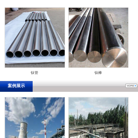
钛管
钛棒
案例展示